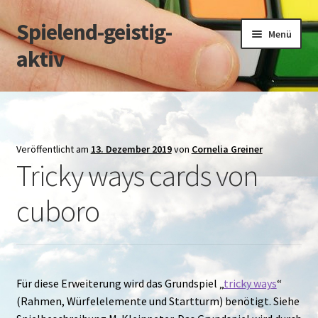
Spielend-geistig-
Zur
Zum
Menü
Navigation
Inhalt
aktiv
springen
springen
Start
Datenschutz
Veröffentlicht am
13. Dezember 2019
von
Cornelia Greiner
Tricky ways cards von
Impressum
cuboro
über M.Kleinpeter
über C.Greiner
Für diese Erweiterung wird das Grundspiel „
tricky ways
“
(Rahmen, Würfelelemente und Startturm) benötigt. Siehe