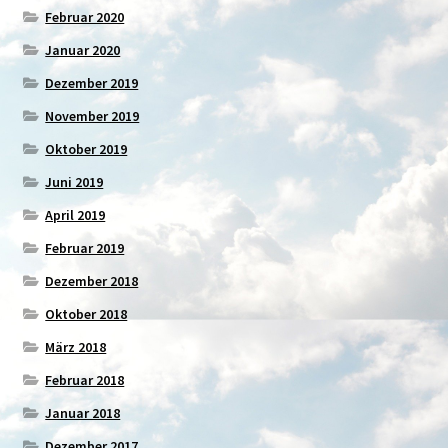
Februar 2020
Januar 2020
Dezember 2019
November 2019
Oktober 2019
Juni 2019
April 2019
Februar 2019
Dezember 2018
Oktober 2018
März 2018
Februar 2018
Januar 2018
Dezember 2017