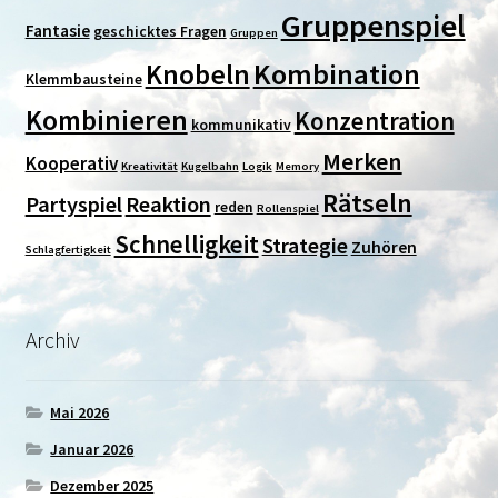
Gruppenspiel
Fantasie
geschicktes Fragen
Gruppen
Kombination
Knobeln
Klemmbausteine
Kombinieren
Konzentration
kommunikativ
Merken
Kooperativ
Kreativität
Kugelbahn
Logik
Memory
Rätseln
Partyspiel
Reaktion
reden
Rollenspiel
Schnelligkeit
Strategie
Zuhören
Schlagfertigkeit
Archiv
Mai 2026
Januar 2026
Dezember 2025