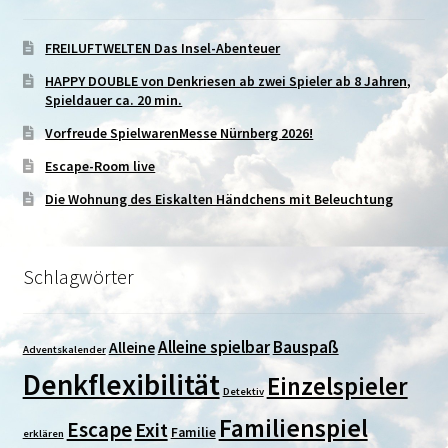
FREILUFTWELTEN Das Insel-Abenteuer
HAPPY DOUBLE von Denkriesen ab zwei Spieler ab 8 Jahren,
Spieldauer ca. 20 min.
Vorfreude SpielwarenMesse Nürnberg 2026!
Escape-Room live
Die Wohnung des Eiskalten Händchens mit Beleuchtung
Schlagwörter
Alleine spielbar
Bauspaß
Alleine
Adventskalender
Denkflexibilität
Einzelspieler
Detektiv
Familienspiel
Escape
Exit
Familie
erklären