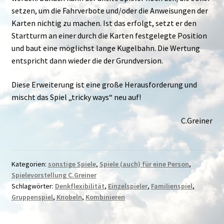
setzen, um die Fahrverbote und/oder die Anweisungen der
Karten nichtig zu machen. Ist das erfolgt, setzt er den
Startturm an einer durch die Karten festgelegte Position
und baut eine möglichst lange Kugelbahn. Die Wertung
entspricht dann wieder die der Grundversion.
Diese Erweiterung ist eine große Herausforderung und
mischt das Spiel „tricky ways“ neu auf!
C.Greiner
Kategorien:
sonstige Spiele
,
Spiele (auch) für eine Person
,
Spielevorstellung C.Greiner
Schlagwörter:
Denkflexibilität
,
Einzelspieler
,
Familienspiel
,
Gruppenspiel
,
Knobeln
,
Kombinieren