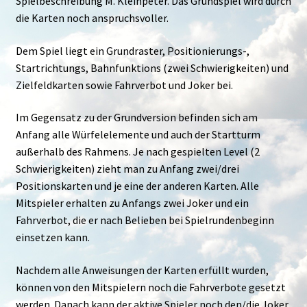
Spielbeschreibung M. Kleinpeter. Das Grundspiel wird durch
die Karten noch anspruchsvoller.
Dem Spiel liegt ein Grundraster, Positionierungs-,
Startrichtungs, Bahnfunktions (zwei Schwierigkeiten) und
Zielfeldkarten sowie Fahrverbot und Joker bei.
Im Gegensatz zu der Grundversion befinden sich am
Anfang alle Würfelelemente und auch der Startturm
außerhalb des Rahmens. Je nach gespielten Level (2
Schwierigkeiten) zieht man zu Anfang zwei/drei
Positionskarten und je eine der anderen Karten. Alle
Mitspieler erhalten zu Anfangs zwei Joker und ein
Fahrverbot, die er nach Belieben bei Spielrundenbeginn
einsetzen kann.
Nachdem alle Anweisungen der Karten erfüllt wurden,
können von den Mitspielern noch die Fahrverbote gesetzt
werden. Danach kann der aktive Spieler noch den/die Joker