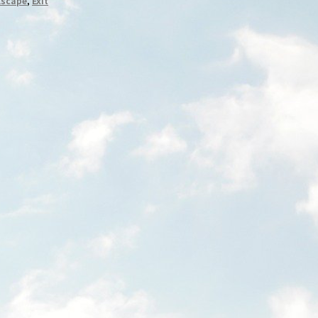
Escape
,
Exit