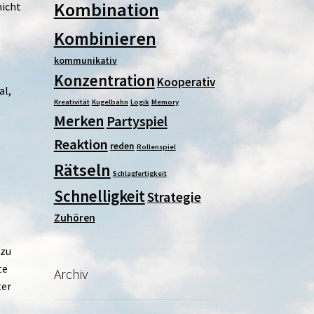
Kombination
nicht
Kombinieren
kommunikativ
Konzentration
Kooperativ
al,
Kreativität
Kugelbahn
Logik
Memory
Merken
Partyspiel
Reaktion
reden
Rollenspiel
Rätseln
Schlagfertigkeit
Schnelligkeit
Strategie
Zuhören
 zu
te
Archiv
ter