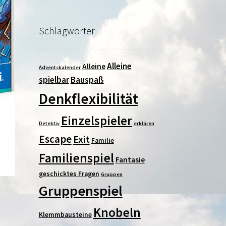
Schlagwörter
Alleine
Alleine
Adventskalender
spielbar
Bauspaß
Denkflexibilität
Einzelspieler
Detektiv
erklären
Escape
Exit
Familie
Familienspiel
Fantasie
geschicktes Fragen
Gruppen
Gruppenspiel
Knobeln
Klemmbausteine