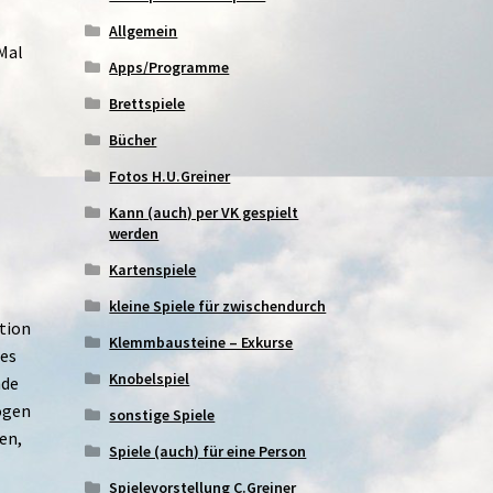
Allgemein
 Mal
Apps/Programme
Brettspiele
Bücher
Fotos H.U.Greiner
Kann (auch) per VK gespielt
werden
Kartenspiele
kleine Spiele für zwischendurch
ation
Klemmbausteine – Exkurse
 es
Knobelspiel
nde
zogen
sonstige Spiele
en,
Spiele (auch) für eine Person
Spielevorstellung C.Greiner