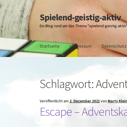
Spielend-geistig-aktiv
Zur
Zum
Navigation
Inhalt
Ein Blog rund um das Thema "spielend-geistig-aktiv
springen
springen
Startseite
Impressum
Datenschutz
Start
Datenschutz
Impressum
über M.Kleinp
Schlagwort:
Advent
Veröffentlicht am
2. Dezember 2021
von
Marty Klei
Escape – Adventsk