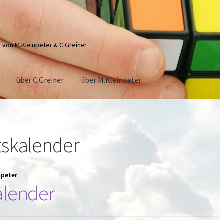
" von M.Kleinpeter & C.Greiner
über C.Greiner
über M.Kleinpeter
eter
über C.Greiner
skalender
npeter
alender