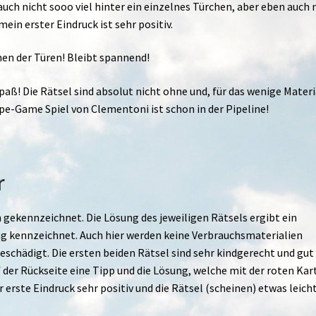
 auch nicht sooo viel hinter ein einzelnes Türchen, aber eben auch 
in erster Eindruck ist sehr positiv.
nen der Türen! Bleibt spannend!
ß! Die Rätsel sind absolut nicht ohne und, für das wenige Materi
cape-Game Spiel von Clementoni ist schon in der Pipeline!
r
n gekennzeichnet. Die Lösung des jeweiligen Rätsels ergibt ein
ag kennzeichnet. Auch hier werden keine Verbrauchsmaterialien
eschädigt. Die ersten beiden Rätsel sind sehr kindgerecht und gut
f der Rückseite eine Tipp und die Lösung, welche mit der roten Kar
 erste Eindruck sehr positiv und die Rätsel (scheinen) etwas leich