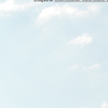
Schlagwörter:
Adventskalender
,
Alleine spielbar
,