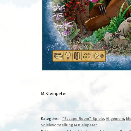
M.Kleinpeter
Kategorien:
"Escape-Room"-Spiele
,
Allgemein
,
kl
Spielevorstellung M.Kleinpeter