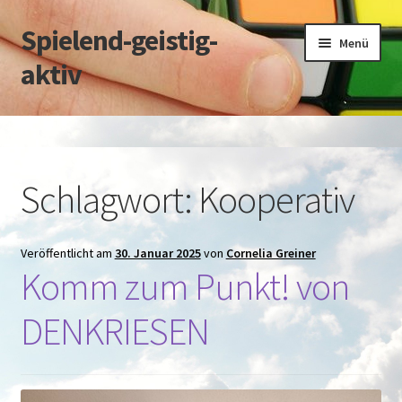
Spielend-geistig-
Zur
Zum
Menü
Navigation
Inhalt
aktiv
springen
springen
Start
Datenschutz
Schlagwort:
Kooperativ
Impressum
Veröffentlicht am
30. Januar 2025
von
Cornelia Greiner
über M.Kleinpeter
Komm zum Punkt! von
über C.Greiner
DENKRIESEN