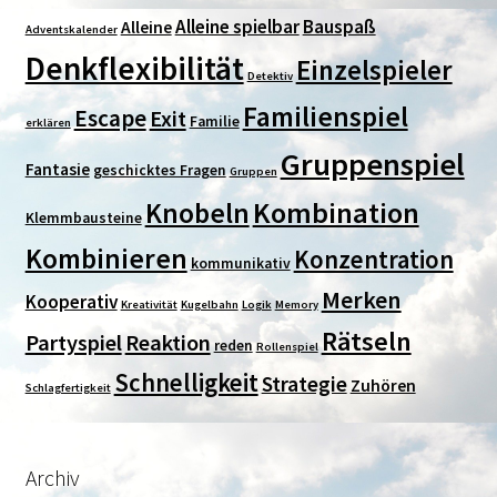
Alleine spielbar
Bauspaß
Alleine
Adventskalender
Denkflexibilität
Einzelspieler
Detektiv
Familienspiel
Escape
Exit
Familie
erklären
Gruppenspiel
Fantasie
geschicktes Fragen
Gruppen
Kombination
Knobeln
Klemmbausteine
Kombinieren
Konzentration
kommunikativ
Merken
Kooperativ
Kreativität
Kugelbahn
Logik
Memory
Rätseln
Partyspiel
Reaktion
reden
Rollenspiel
Schnelligkeit
Strategie
Zuhören
Schlagfertigkeit
Archiv