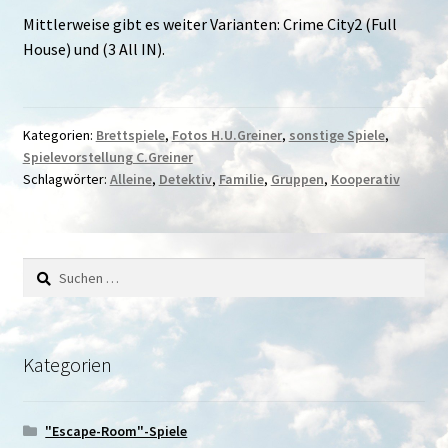
Mittlerweise gibt es weiter Varianten: Crime City2 (Full
House) und (3 All IN).
Kategorien:
Brettspiele
,
Fotos H.U.Greiner
,
sonstige Spiele
,
Spielevorstellung C.Greiner
Schlagwörter:
Alleine
,
Detektiv
,
Familie
,
Gruppen
,
Kooperativ
Suchen
nach:
Kategorien
"Escape-Room"-Spiele