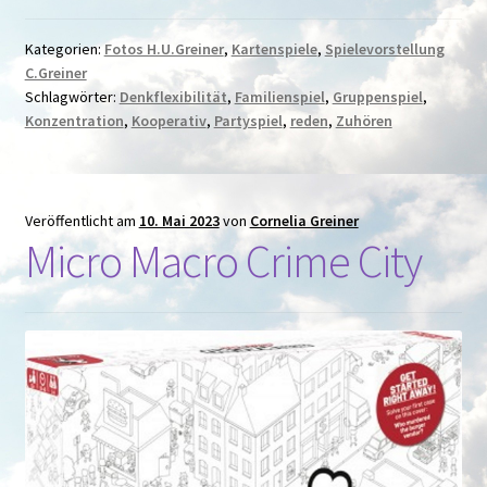
Kategorien:
Fotos H.U.Greiner
,
Kartenspiele
,
Spielevorstellung
C.Greiner
Schlagwörter:
Denkflexibilität
,
Familienspiel
,
Gruppenspiel
,
Konzentration
,
Kooperativ
,
Partyspiel
,
reden
,
Zuhören
Veröffentlicht am
10. Mai 2023
von
Cornelia Greiner
Micro Macro Crime City