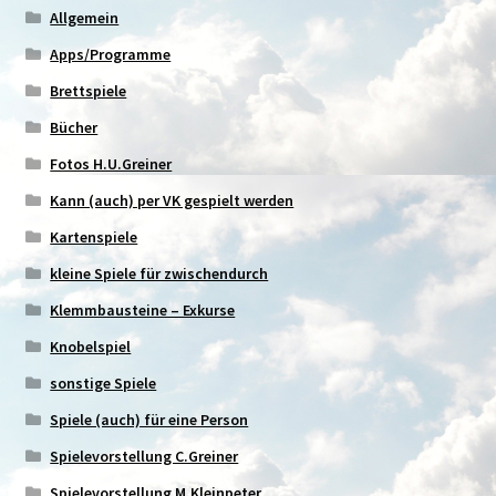
Allgemein
Apps/Programme
Brettspiele
Bücher
Fotos H.U.Greiner
Kann (auch) per VK gespielt werden
Kartenspiele
kleine Spiele für zwischendurch
Klemmbausteine – Exkurse
Knobelspiel
sonstige Spiele
Spiele (auch) für eine Person
Spielevorstellung C.Greiner
Spielevorstellung M.Kleinpeter