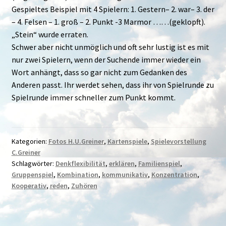
Gespieltes Beispiel mit 4 Spielern: 1. Gestern– 2. war– 3. der
– 4. Felsen – 1. groß – 2. Punkt -3 Marmor ……(geklopft).
„Stein“ wurde erraten.
Schwer aber nicht unmöglich und oft sehr lustig ist es mit
nur zwei Spielern, wenn der Suchende immer wieder ein
Wort anhängt, dass so gar nicht zum Gedanken des
Anderen passt. Ihr werdet sehen, dass ihr von Spielrunde zu
Spielrunde immer schneller zum Punkt kommt.
Kategorien:
Fotos H.U.Greiner
,
Kartenspiele
,
Spielevorstellung
C.Greiner
Schlagwörter:
Denkflexibilität
,
erklären
,
Familienspiel
,
Gruppenspiel
,
Kombination
,
kommunikativ
,
Konzentration
,
Kooperativ
,
reden
,
Zuhören