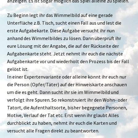
anzeigen. Es ist sogar möglich das Spiel alleine zu spielen.
Zu Beginn legt ihr das Wimmelbild auf eine gerade
Unterfläche z.B. Tisch, sucht einen Fall aus und lest die
erste Aufgabekarte. Diese Aufgabe versucht ihr nun
anhand des Wimmelbildes zu lösen. Dann überprüft ihr
eure Lösung mit der Angabe, die auf der Rückseite der
Aufgabenkarte steht. Jetzt nehmt ihr euch die nächste
Aufgabenkarte vor und wiederholt den Prozess bis der Fall
gelöst ist.
In einer Expertenvariante oder alleine könnt ihr euch nur
die Person (Opfer/Täter) auf der Hinweiskarte anschauen
um die es geht. Dann sucht ihr sie im Wimmelbild und
verfolgt ihre Spuren. So rekonstruiert ihr den Wohn- oder
Tatort, die Aufenthaltsorte, bisher begegnete Personen,
Motive, Verlauf der Tat etc. Erst wenn ihr glaubt Alles
durchblickt zu haben, nehmt ihr euch die Karten und
versucht alle Fragen direkt zu beantworten.