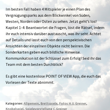
Im besten Fall haben 4 Mitspieler je einen Plan des
Vergnügungsparks aus dem Blickwinkel von Süden,
Westen, Norden oder Osten zu sehen. Jetzt geht’s los!
Kapitel 1-4: Beantwortet die Fragen, löst die Rätsel, indem
ihr euch intensiv darüber austauscht, was ihr seht. Achtet
auf Details und lasst euch von den perspektivischen
Ansichten der einzelnen Objekte nicht beirren. Die
Sonderkarten geben euch bildliche Hinweise.
Kommunikation ist der Schlüssel zum Erfolg! Seid ihr das
Team mit dem besten Durchblick?
Es gibt eine kostenlose POINT OF VIEW App, die euch das
Vorlesen der Texte abnimmt.
Kategorien:
Allgemein
,
Brettspiele
,
Fotos H.U.Greiner
,
Knobelspiel
,
Spielevorstellung C.Greiner