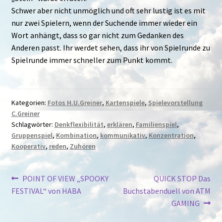
Schwer aber nicht unmöglich und oft sehr lustig ist es mit
nur zwei Spielern, wenn der Suchende immer wieder ein
Wort anhängt, dass so gar nicht zum Gedanken des
Anderen passt. Ihr werdet sehen, dass ihr von Spielrunde zu
Spielrunde immer schneller zum Punkt kommt.
Kategorien:
Fotos H.U.Greiner
,
Kartenspiele
,
Spielevorstellung
C.Greiner
Schlagwörter:
Denkflexibilität
,
erklären
,
Familienspiel
,
Gruppenspiel
,
Kombination
,
kommunikativ
,
Konzentration
,
Kooperativ
,
reden
,
Zuhören
Beitragsnavigation
Vorheriger
Nächster
POINT OF VIEW „SPOOKY
QUICK STOP Das
Beitrag:
Beitrag:
FESTIVAL“ von HABA
Buchstabenduell von ATM
GAMING