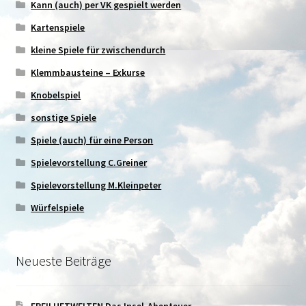
Kann (auch) per VK gespielt werden
Kartenspiele
kleine Spiele für zwischendurch
Klemmbausteine – Exkurse
Knobelspiel
sonstige Spiele
Spiele (auch) für eine Person
Spielevorstellung C.Greiner
Spielevorstellung M.Kleinpeter
Würfelspiele
Neueste Beiträge
FREILUFTWELTEN Das Insel-Abenteuer