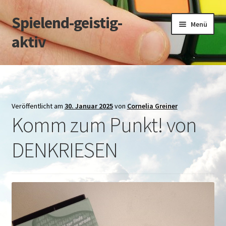
Spielend-geistig-
Zur
Zum
Menü
Navigation
Inhalt
aktiv
springen
springen
Start
Datenschutz
Veröffentlicht am
30. Januar 2025
von
Cornelia Greiner
Komm zum Punkt! von
Impressum
DENKRIESEN
über M.Kleinpeter
über C.Greiner