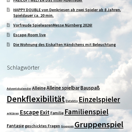
HAPPY DOUBLE von Denkriesen ab zwei Spieler ab 8 Jahren,
Spieldauer ca. 20 min.
Vorfreude SpielwarenMesse Nürnberg 2026!
Escape-Room live
Die Wohnung des Eiskalten Händchens mit Beleuchtung
Schlagwörter
Alleine spielbar
Bauspaß
Alleine
Adventskalender
Denkflexibilität
Einzelspieler
Detektiv
Familienspiel
Escape
Exit
Familie
erklären
Gruppenspiel
Fantasie
geschicktes Fragen
Gruppen