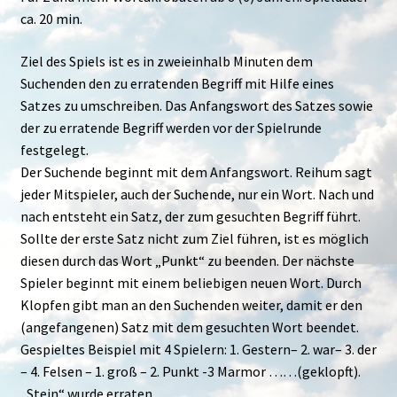
ca. 20 min.
Ziel des Spiels ist es in zweieinhalb Minuten dem
Suchenden den zu erratenden Begriff mit Hilfe eines
Satzes zu umschreiben. Das Anfangswort des Satzes sowie
der zu erratende Begriff werden vor der Spielrunde
festgelegt.
Der Suchende beginnt mit dem Anfangswort. Reihum sagt
jeder Mitspieler, auch der Suchende, nur ein Wort. Nach und
nach entsteht ein Satz, der zum gesuchten Begriff führt.
Sollte der erste Satz nicht zum Ziel führen, ist es möglich
diesen durch das Wort „Punkt“ zu beenden. Der nächste
Spieler beginnt mit einem beliebigen neuen Wort. Durch
Klopfen gibt man an den Suchenden weiter, damit er den
(angefangenen) Satz mit dem gesuchten Wort beendet.
Gespieltes Beispiel mit 4 Spielern: 1. Gestern– 2. war– 3. der
– 4. Felsen – 1. groß – 2. Punkt -3 Marmor ……(geklopft).
„Stein“ wurde erraten.