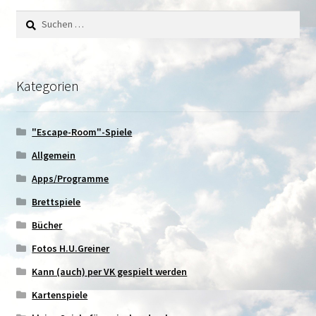
Suchen
nach:
Kategorien
"Escape-Room"-Spiele
Allgemein
Apps/Programme
Brettspiele
Bücher
Fotos H.U.Greiner
Kann (auch) per VK gespielt werden
Kartenspiele