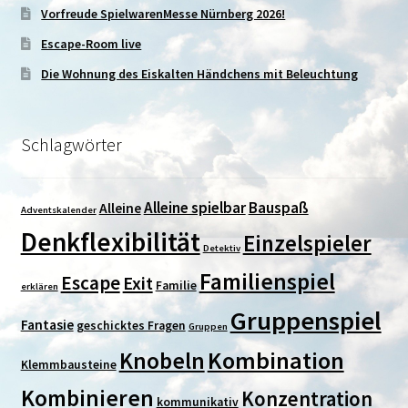
Vorfreude SpielwarenMesse Nürnberg 2026!
Escape-Room live
Die Wohnung des Eiskalten Händchens mit Beleuchtung
Schlagwörter
Alleine spielbar
Bauspaß
Alleine
Adventskalender
Denkflexibilität
Einzelspieler
Detektiv
Familienspiel
Escape
Exit
Familie
erklären
Gruppenspiel
Fantasie
geschicktes Fragen
Gruppen
Kombination
Knobeln
Klemmbausteine
Kombinieren
Konzentration
kommunikativ