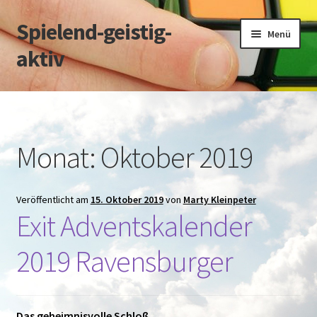
Spielend-geistig-
Zur
Zum
Menü
Navigation
Inhalt
aktiv
springen
springen
Start
Datenschutz
Monat:
Oktober 2019
Impressum
Veröffentlicht am
15. Oktober 2019
von
Marty Kleinpeter
über M.Kleinpeter
Exit Adventskalender
über C.Greiner
2019 Ravensburger
Das geheimnisvolle Schloß