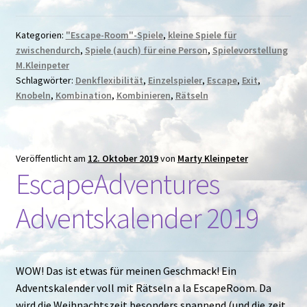
Kategorien:
"Escape-Room"-Spiele
,
kleine Spiele für
zwischendurch
,
Spiele (auch) für eine Person
,
Spielevorstellung
M.Kleinpeter
Schlagwörter:
Denkflexibilität
,
Einzelspieler
,
Escape
,
Exit
,
Knobeln
,
Kombination
,
Kombinieren
,
Rätseln
Veröffentlicht am
12. Oktober 2019
von
Marty Kleinpeter
EscapeAdventures
Adventskalender 2019
WOW! Das ist etwas für meinen Geschmack! Ein
Adventskalender voll mit Rätseln a la EscapeRoom. Da
wird die Weihnachtszeit besonders spannend (und die zeit