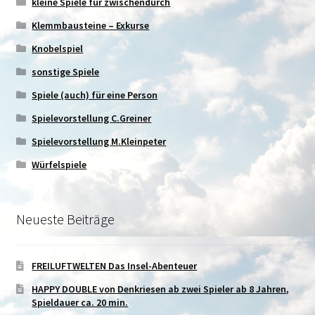
kleine Spiele für zwischendurch
Klemmbausteine – Exkurse
Knobelspiel
sonstige Spiele
Spiele (auch) für eine Person
Spielevorstellung C.Greiner
Spielevorstellung M.Kleinpeter
Würfelspiele
Neueste Beiträge
FREILUFTWELTEN Das Insel-Abenteuer
HAPPY DOUBLE von Denkriesen ab zwei Spieler ab 8 Jahren,
Spieldauer ca. 20 min.