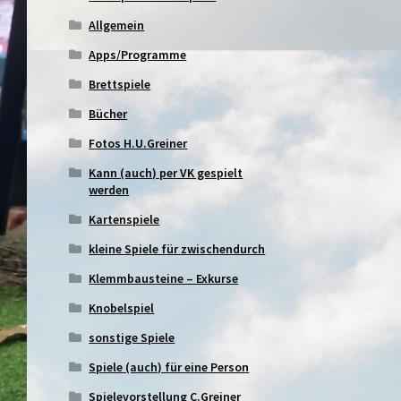
Allgemein
Apps/Programme
Brettspiele
Bücher
Fotos H.U.Greiner
Kann (auch) per VK gespielt
werden
Kartenspiele
kleine Spiele für zwischendurch
Klemmbausteine – Exkurse
Knobelspiel
sonstige Spiele
Spiele (auch) für eine Person
Spielevorstellung C.Greiner