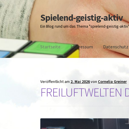
Spielend-geistig-aktiv
Zur
Zum
Navigation
Inhalt
Ein Blog rund um das Thema "spielend-geistig-aktiv
springen
springen
Startseite
Impressum
Datenschutz
Start
Datenschutz
Impressum
über M.Kleinp
Veröffentlicht am
2. Mai 2026
von
Cornelia Greiner
FREILUFTWELTEN Da