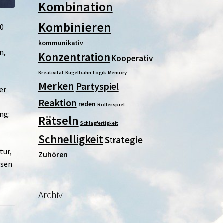
Kombination
Kombinieren
90
kommunikativ
n,
Konzentration
Kooperativ
Kreativität
Kugelbahn
Logik
Memory
Merken
Partyspiel
er
Reaktion
reden
Rollenspiel
ng:
Rätseln
Schlagfertigkeit
Schnelligkeit
f
Strategie
tur,
Zuhören
ösen
Archiv