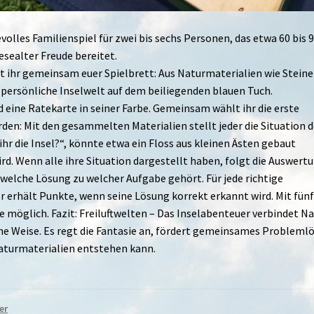
evolles Familienspiel für zwei bis sechs Personen, das etwa 60 bis 
sealter Freude bereitet.
et ihr gemeinsam euer Spielbrett: Aus Naturmaterialien wie Steine
 persönliche Inselwelt auf dem beiliegenden blauen Tuch.
 eine Ratekarte in seiner Farbe. Gemeinsam wählt ihr die erste
rden: Mit den gesammelten Materialien stellt jeder die Situation d
 ihr die Insel?“, könnte etwa ein Floss aus kleinen Ästen gebaut
ird. Wenn alle ihre Situation dargestellt haben, folgt die Auswertu
 welche Lösung zu welcher Aufgabe gehört. Für jede richtige
r erhält Punkte, wenn seine Lösung korrekt erkannt wird. Mit fün
 möglich. Fazit: Freiluftwelten – Das Inselabenteuer verbindet Na
e Weise. Es regt die Fantasie an, fördert gemeinsames Probleml
Naturmaterialien entstehen kann.
er