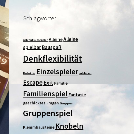
Schlagwörter
Alleine
Alleine
Adventskalender
spielbar
Bauspaß
Denkflexibilität
Einzelspieler
Detektiv
erklären
Escape
Exit
Familie
Familienspiel
Fantasie
geschicktes Fragen
Gruppen
Gruppenspiel
Knobeln
Klemmbausteine