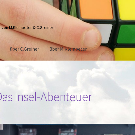
" von M.Kleinpeter & C.Greiner
über C.Greiner
über M.Kleinpeter
eter
über C.Greiner
s Insel-Abenteuer