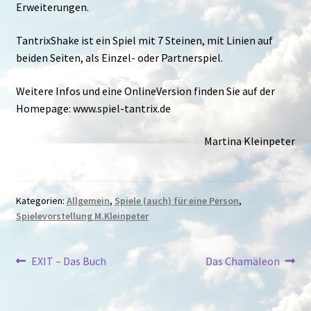
Erweiterungen.
TantrixShake ist ein Spiel mit 7 Steinen, mit Linien auf
beiden Seiten, als Einzel- oder Partnerspiel.
Weitere Infos und eine OnlineVersion finden Sie auf der
Homepage: www.spiel-tantrix.de
Martina Kleinpeter
Kategorien:
Allgemein
,
Spiele (auch) für eine Person
,
Spielevorstellung M.Kleinpeter
Beitragsnavigation
Vorheriger
Nächster
EXIT – Das Buch
Das Chamäleon
Beitrag:
Beitrag: