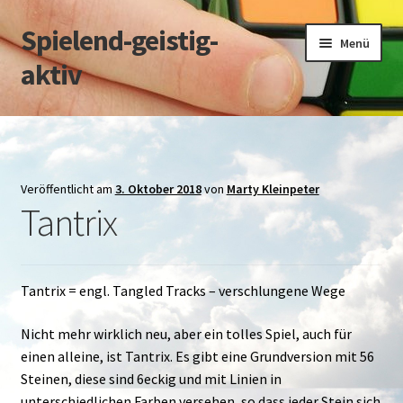
Spielend-geistig-
Zur
Zum
Menü
Navigation
Inhalt
aktiv
springen
springen
Start
Datenschutz
Veröffentlicht am
3. Oktober 2018
von
Marty Kleinpeter
Tantrix
Impressum
über M.Kleinpeter
Tantrix = engl. Tangled Tracks – verschlungene Wege
über C.Greiner
Nicht mehr wirklich neu, aber ein tolles Spiel, auch für
einen alleine, ist Tantrix. Es gibt eine Grundversion mit 56
Steinen, diese sind 6eckig und mit Linien in
unterschiedlichen Farben versehen, so dass jeder Stein sich