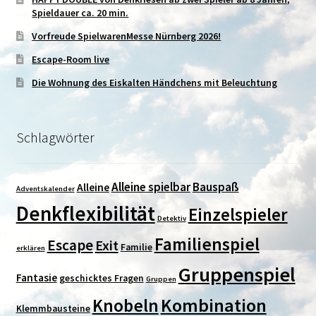
Spieldauer ca. 20 min.
Vorfreude SpielwarenMesse Nürnberg 2026!
Escape-Room live
Die Wohnung des Eiskalten Händchens mit Beleuchtung
Schlagwörter
Alleine spielbar
Bauspaß
Alleine
Adventskalender
Denkflexibilität
Einzelspieler
Detektiv
Familienspiel
Escape
Exit
Familie
erklären
Gruppenspiel
Fantasie
geschicktes Fragen
Gruppen
Kombination
Knobeln
Klemmbausteine