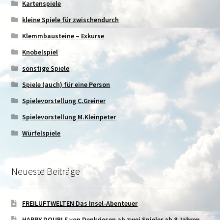
Kartenspiele
kleine Spiele für zwischendurch
Klemmbausteine – Exkurse
Knobelspiel
sonstige Spiele
Spiele (auch) für eine Person
Spielevorstellung C.Greiner
Spielevorstellung M.Kleinpeter
Würfelspiele
Neueste Beiträge
FREILUFTWELTEN Das Insel-Abenteuer
HAPPY DOUBLE von Denkriesen ab zwei Spieler ab 8 Jahren,