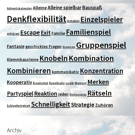
Alleine spielbar
Bauspaß
Alleine
Adventskalender
Denkflexibilität
Einzelspieler
Detektiv
Familienspiel
Escape
Exit
Familie
erklären
Gruppenspiel
Fantasie
geschicktes Fragen
Gruppen
Kombination
Knobeln
Klemmbausteine
Kombinieren
Konzentration
kommunikativ
Merken
Kooperativ
Kreativität
Kugelbahn
Logik
Memory
Rätseln
Partyspiel
Reaktion
reden
Rollenspiel
Schnelligkeit
Strategie
Zuhören
Schlagfertigkeit
Archiv