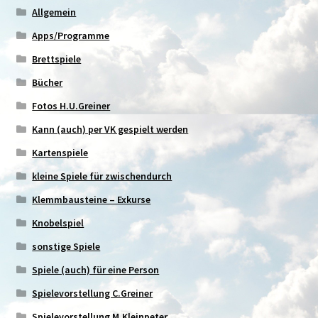
Allgemein
Apps/Programme
Brettspiele
Bücher
Fotos H.U.Greiner
Kann (auch) per VK gespielt werden
Kartenspiele
kleine Spiele für zwischendurch
Klemmbausteine – Exkurse
Knobelspiel
sonstige Spiele
Spiele (auch) für eine Person
Spielevorstellung C.Greiner
Spielevorstellung M.Kleinpeter