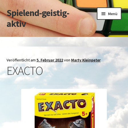
Spielend-geistig-
Zur
Zum
Menü
Navigation
Inhalt
aktiv
springen
springen
Start
Datenschutz
Veröffentlicht am
5. Februar 2022
von
Marty Kleinpeter
EXACTO
Impressum
über M.Kleinpeter
über C.Greiner