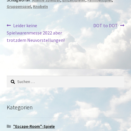
Gruppenspiel
,
Knobeln
Beitragsnavigation
Vorheriger
Nächster
Leider keine
DOT to DOT
Beitrag:
Beitrag:
Spielwarenmesse 2022 aber
trotzdem Neuvorstellungen!
Suchen
nach:
Kategorien
"Escape-Room"-Spiele