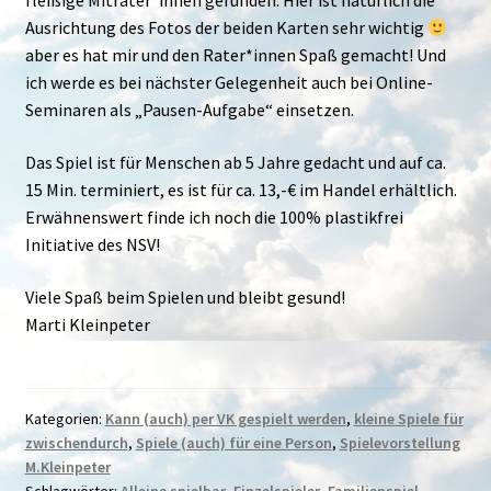
fleißige Mitrater*innen gefunden. Hier ist natürlich die
Ausrichtung des Fotos der beiden Karten sehr wichtig
aber es hat mir und den Rater*innen Spaß gemacht! Und
ich werde es bei nächster Gelegenheit auch bei Online-
Seminaren als „Pausen-Aufgabe“ einsetzen.
Das Spiel ist für Menschen ab 5 Jahre gedacht und auf ca.
15 Min. terminiert, es ist für ca. 13,-€ im Handel erhältlich.
Erwähnenswert finde ich noch die 100% plastikfrei
Initiative des NSV!
Viele Spaß beim Spielen und bleibt gesund!
Marti Kleinpeter
Kategorien:
Kann (auch) per VK gespielt werden
,
kleine Spiele für
zwischendurch
,
Spiele (auch) für eine Person
,
Spielevorstellung
M.Kleinpeter
Schlagwörter:
Alleine spielbar
,
Einzelspieler
,
Familienspiel
,